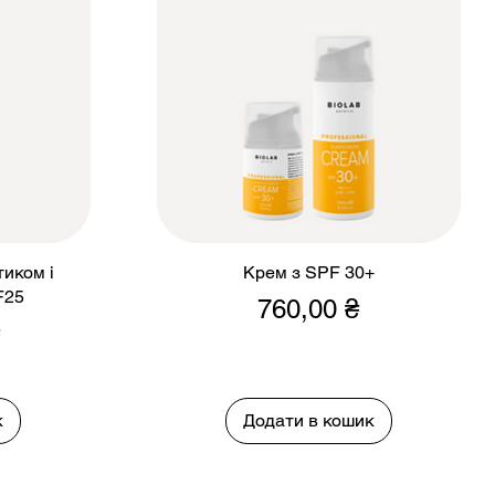
тиком і
Крем з SPF 30+
F25
Ціна
760,00 ₴
к
Додати в кошик