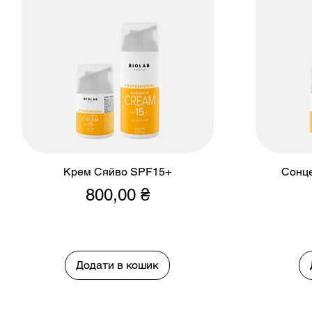
Крем Cяйво SPF15+
Сонце
Ціна
800,00 ₴
Додати в кошик