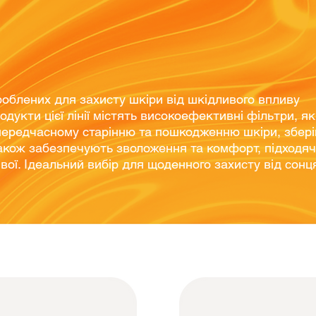
роблених для захисту шкіри від шкідливого впливу
дукти цієї лінії містять високоефективні фільтри, як
 передчасному старінню та пошкодженню шкіри, збер
 також забезпечують зволоження та комфорт, підходя
ивої. Ідеальний вибір для щоденного захисту від сонц