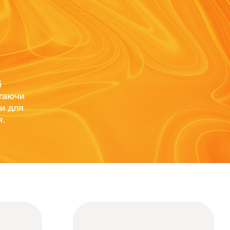
і
ігаючи
чи для
я.