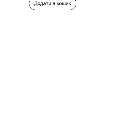
Додати в кошик
Лінійки
Адр
ALURA
Україн
BIOLIN-P
вул. 
BRIGHTENING
CLEA
067 
GLOBAL
073 
NIATRIX
PROFESSIONAL
095 
SEAFІLL
SUN PROTECTION
ENZY