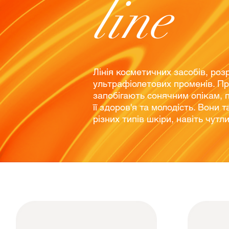
line
Лінія косметичних засобів, роз
ультрафіолетових променів. Про
запобігають сонячним опікам,
її здоров'я та молодість. Вони
різних типів шкіри, навіть чутл