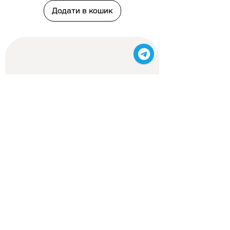
Додати в кошик
Ферментативний пілінг
Ціна
840,00 ₴