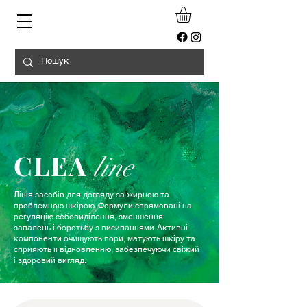
CLEA
line
Лінія засобів для догляду за жирною та
проблемною шкірою. Формули спрямовані на
регуляцію себовиділення, зменшення
запалень і боротьбу з висипаннями. Активні
компоненти очищують пори, матують шкіру та
сприяють її відновленню, забезпечуючи свіжий
і здоровий вигляд.