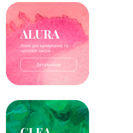
ALURA
Лінія для куперозної та
чуттєвої шкіри
Детальніше
CLEA