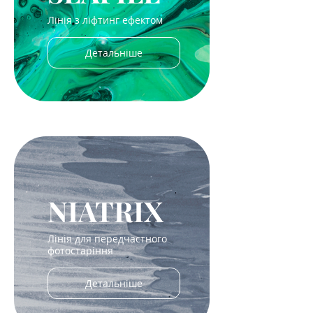
Лінія з ліфтинг ефектом
Детальніше
NIATRIX
Лінія для передчастного
фотостаріння
Детальніше