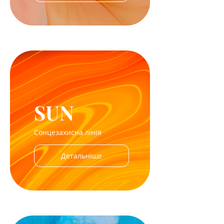
SUN
Сонцезахисна лінія
Детальніше