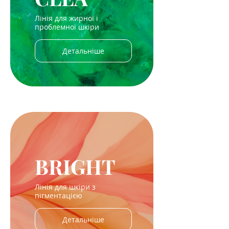
Лінія для жирної і
проблемної шкіри
Детальніше
BRIGHT
Лінія для шкіри з
пігментацією
Детальніше