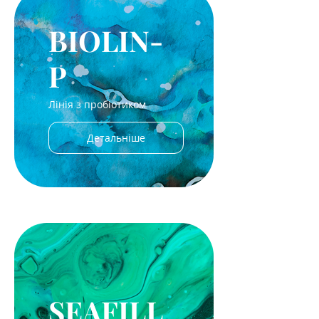
BIOLIN-
P
Лінія з пробіотиком
Детальніше
SEAFІLL