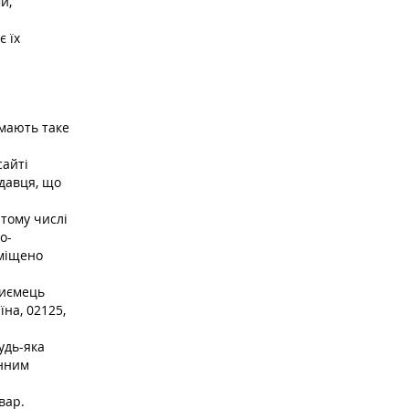
и,
є їх
 мають таке
сайті
одавця, що
 тому числі
о-
міщено
риємець
на, 02125,
удь-яка
инним
овар.