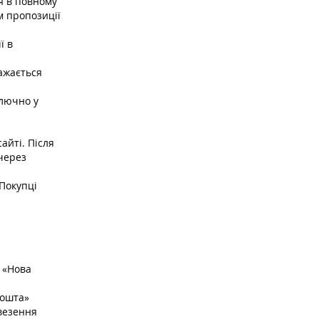
я в повному
м пропозиції
ї в
важається
ключно у
айті. Після
через
Покупці
 «Нова
Пошта»
везення