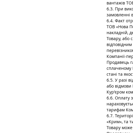
вантажів ТО
6.3. При вик
замовленні 
6.4. Факт от
ТОВ «Нова П
накладній, д
Товару, або 
відповідним 
перевізнико
Компанії-пер
Продавець га
сплаченому П
стані та якос
6.5. У разі 
або відмови
Кур'єром ком
6.6. Оплату 
нараховуєть
тарифам Комп
6.7. Терито
«Крим», та 
Товару може 