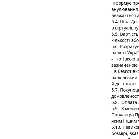
інформує пр
анулювання 
вважається 
5.4. Ціна Д
в віртуальну
5.5. Вартіст
кількості аб
5.6. Розрах
валюті Украї
- готівкою 
зазначеною 
- в безготів
банківський 
й доставка»
5.7. Покупе
домовленост
5.8. Оплата
5.9. З моме
Продавця) П
яким іншим 
5.10. Невик
розмірі, вк