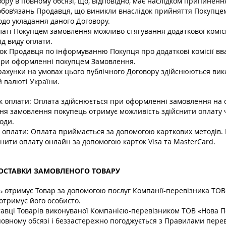
ору в повному обсязі, що, відповідно, має наслідком припиненн
зобов’язань Продавця, що виникли внаслідок прийняття Покупце
до укладання даного Договору.
латі Покупцем замовлення можливо стягування додаткової комісі
ід виду оплати.
зок Продавця по інформуванню Покупця про додаткові комісії в
ри оформленні покупцем Замовлення.
зрахунки на умовах цього публічного Договору здійснюються ви
 валюті України.
к оплати: Оплата здійснюється при оформленні замовлення на с
ня замовлення покупець отримує можливість здійснити оплату 
оди.
и оплати: Оплата приймається за допомогою карткових методів. 
нити оплату онлайн за допомогою карток Visa та MasterCard.
ДОСТАВКИ ЗАМОВЛЕНОГО ТОВАРУ
ць отримує Товар за допомогою послуг Компанії-перевізника ТОВ
 отримує його особисто.
ставці Товарів виконуваної Компанією-перевізником ТОВ «Нова 
повному обсязі і беззастережно погоджується з Правилами пере