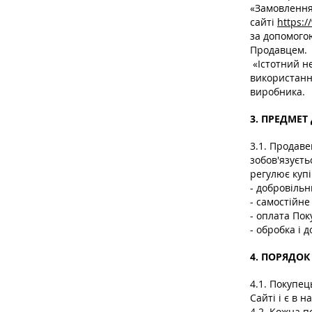
«Замовлення
сайті
https:/
за допомогою
Продавцем.
«Істотний н
використанн
виробника.
3. ПРЕДМЕТ
3.1. Продаве
зобов'язуєть
регулює купі
- добровільн
- самостійн
- оплата По
- обробка і 
4. ПОРЯДО
4.1. Покупе
Сайті і є в 
4.2. Кожна п