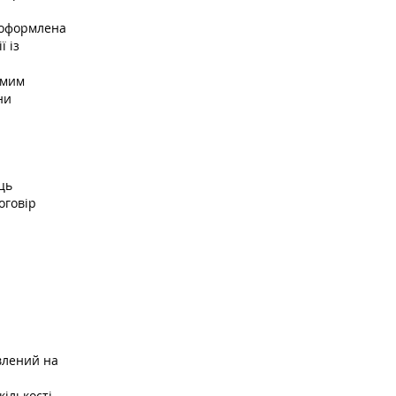
 оформлена
ї із
имим
ни
ць
оговір
влений на
кількості.