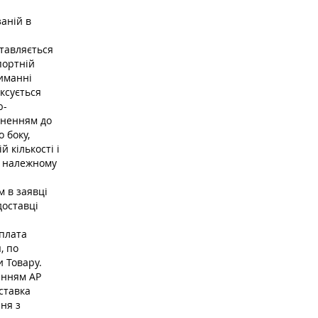
заній в
ставляється
портній
риманні
ксується
ю-
рненням до
 боку,
 кількості і
в належному
м в заявці
доставці
Оплата
, по
и Товару.
енням АР
ставка
ня з