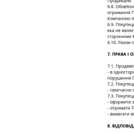
Продавцем.
6.8. Обов’я
отримання П
Компанією-пе
6.9. Покупец
яка не явля
сторонніми 
6.10. Разом 
7. ПРАВА І 
7.1. Продаве
- в односто
порушення П
7.2. Покупец
- своєчасно 
7.3. Покупец
- оформити 
- отримати Т
- вимагати в
8. ВІДПОВІ