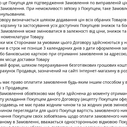
о це Покупця для підтвердження Замовлення по виправленій цін
Замовлення. При неможливості зв’язку з Покупцем, таке Замов
анульованим.
оговору визначається шляхом додавання цін всіх обраних Товарі
 корзину та застосування усіх доступних Покупцеві знижок та бо
ь Замовлення може змінюватися в залежності від ціни, знижок та 
о номенклатури Товару.
унки між Сторонами за умовами цього Договору здійснюються у 
ни в строк не пізніше 3 календарних днів з дати оформлення з
або банківською карткою при отриманні замовлення за адресою
як місце доставки Товару
ковій формі, шляхом перерахування безготівкових грошових кошт
рахунок Продавця, зазначений на сайті Інтернет-магазину в роз
ць має право оплатити замовлення будь-яким іншим способом у 
і з Продавцем.
 Замовлення обов’язково має бути здійснена до моменту отриман
нту укладання Покупцем даного Договору (акцепту Покупцем оф
родавець не має права жодним чином та за жодних умов змінюв
чином переглядати для цього Покупця вартість замовленого ни
онання Покупцем своїх зобов’язань щодо оплати замовленого ни
азаному в Замовленні, вважається односторонньою відмовою Пок