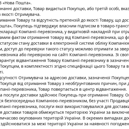
В «Нова Пошта».
онанні доставки, Товар видається Покупцю, або третій особі, вка
в якості Отримувача.
римання Товару та відсутність претензій до якості Товару, що до
ошта», Покупець підтверджує власним підписом в товаро-транс
екларації Компанії-перевізника, у видатковій накладній при от
самим фактом отримання товару від Компанії-перевізника, що фі
статусом стану доставки в електронній системі обліку Компаніє
м, доступ до перевірки такого статусу можливо отримати за зве
евізника або перевіркою на сайті Компанії-перевізника. Зі свого
рантує відвантаження Товару Компанії-перевізнику в зазначеній
окупцем, в комплектності згідно специфікації цього Товару та 
ті.
відсутності Отримувача за адресою доставки, зазначеної Покупце
 Покупця від отримання Товару з необґрунтованих причин, при 
панії-перевізника, Товар повертається в центр відвантаження.
за послуги доставки здійснює Покупець при отриманні Товару. 
ся безпосередньо Компанією-перевізником, без участі Продавця
анії-перевізника, послуги якої використовувалися для доставк
рія доставки товарів обмежується територією України за виключ
тимчасово окупованих територій України. В окремих випадках до
здійснюватися за межі території України за наявності погоджен