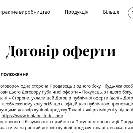
трактне виробництво
Продукція
Більше
Договір оферти
І ПОЛОЖЕННЯ
Договором одна сторона Продавець з одного боку, і будь-яка особ
ви цього Договору публічної оферти – Покупець, з іншого боку,
ані – Сторони, уклали цей Договір публічної оферти (далі – Догов
 необмеженому колу осіб, що є офіційною публічною пропозиц
купцями договір купівлі-продажу Товарів, які розміщені у відпов
у
https://www.biolabestetic.com/
ом повного і безумовного прийняття Покупцем пропозиції Прод
класти електронний договір купівлі-продажу товарів, вважаєтьс