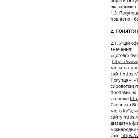
оплати Покуп
вказаними н
1.3. Покупец
повністю і б
2. ПОНЯТТЯ
2.1. У цій о
значення:
«Договір пуб
https://www.
містить про
сайті
https:/
Покупцям. «Т
сировотки) 
пропозицію П
сторінка
htt
Савченко Ві
місто Київ, 
сайту
https:
дієздатна фі
міжнародним 
сайт
https:/