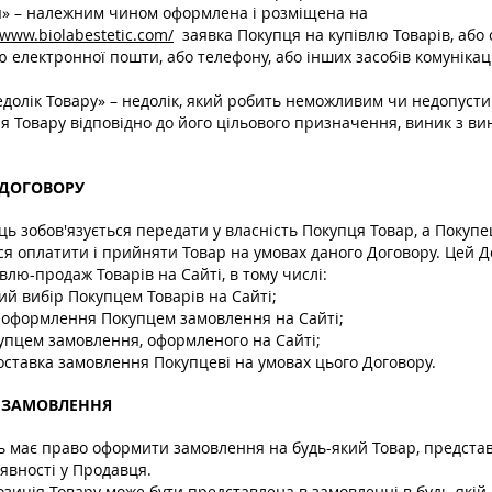
» – належним чином оформлена і розміщена на
/www.biolabestetic.com/
заявка Покупця на купівлю Товарів, або
 електронної пошти, або телефону, або інших засобів комунікаці
едолік Товару» – недолік, який робить неможливим чи недопуст
я Товару відповідно до його цільового призначення, виник з ви
 ДОГОВОРУ
ць зобов'язується передати у власність Покупця Товар, а Покупе
ся оплатити і прийняти Товар на умовах даного Договору. Цей Д
влю-продаж Товарів на Сайті, в тому числі:
ий вибір Покупцем Товарів на Сайті;
е оформлення Покупцем замовлення на Сайті;
купцем замовлення, оформленого на Сайті;
доставка замовлення Покупцеві на умовах цього Договору.
К ЗАМОВЛЕННЯ
ць має право оформити замовлення на будь-який Товар, предста
наявності у Продавця.
озиція Товару може бути представлена ​​в замовленні в будь-якій 