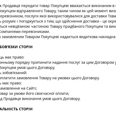
зок Продавця передати товар Покупцеві вважається виконаним в
окупцем відправленого Товару, таким чином як цей момент виз
ревізником, послуги якої використовувалися для доставки Това
ь розуміє і погоджується з тим, що здійснення доставки - це окр
ється невід’ємною частиною Товару придбаного Покупцем та вик
Компаніями-перевізниками.
із замовленим Товаром Покупцеві надається видаткова накладна
ОБОВ’ЯЗКИ СТОРІН
ць має право:
ронньому порядку припинити надання послуг за цим Договором у
окупцем умов цього Договору.
ь зобов'язаний:
оплатити замовлення Товару на умовах цього Договору.
ь має право:
замовлення на Сайті;
овар за умови його своєчасної оплати;
ід Продавця виконання умов цього Договору.
ДАЛЬНІСТЬ СТОРІН