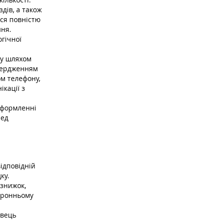
здів, а також
ся повністю
ння.
огічної
ту шляхом
твердженням
м телефону,
ікації з
 оформленні
ред
ідповідній
ку.
 знижок,
торонньому
авець