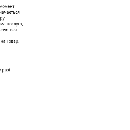
 момент
начається
ру.
ема послуга,
онується
 на Товар.
 разі