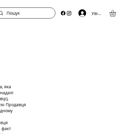
Увійти
а, яка
 надалі
ір),
ією Продавця
ідному
авця
я факт