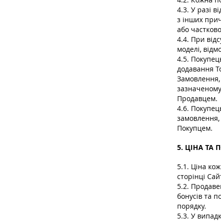
4.3. У разі в
з інших при
або частков
4.4. При від
моделі, відм
4.5. Покупе
додавання Т
Замовлення,
зазначеному 
Продавцем.
4.6. Покупец
замовлення,
Покупцем.
5. ЦІНА ТА
5.1. Ціна ко
сторінці Са
5.2. Продав
бонусів та 
порядку.
5.3. У випад