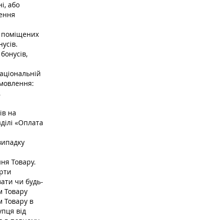
і, або
лення
в поміщених
нусів.
бонусів,
національній
амовлення:
,
ів на
ділі «Оплата
випадку
ня Товару.
ерти
ати чи будь-
м Товару
м Товару в
упця від