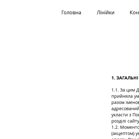
Головна
Лінійки
Кон
1. ЗАГАЛЬН
1.1. За цим 
прийняла умо
разом іменов
адресований
укласти з По
розділі сайт
1.2. Момент
(акцептом) у