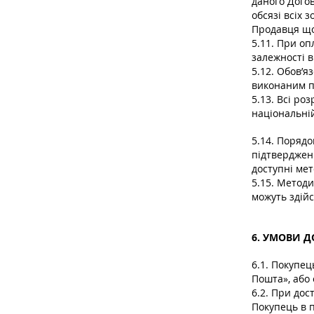
даного Догов
обсязі всіх 
Продавця що
5.11. При оп
залежності в
5.12. Обов’я
виконаним п
5.13. Всі ро
національній
5.14. Порядо
підтверджен
доступні мет
5.15. Метод
можуть здійс
6. УМОВИ 
6.1. Покупе
Пошта», або
6.2. При до
Покупець в 