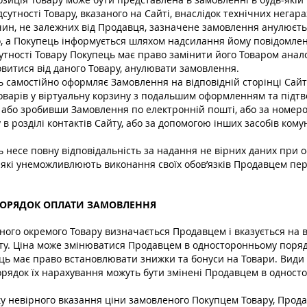
ідсутності Товару, вказаного на Сайті, внаслідок технічних негара
чин, не залежних від Продавця, зазначене замовлення анулюєть
о, а Покупець інформується шляхом надсилання йому повідомле
сутності Товару Покупець має право замінити його Товаром анал
овитися від даного Товару, анулювати замовлення.
ць самостійно оформляє Замовлення на відповідній сторінці Сай
оварів у віртуальну корзину з подальшим оформленням та під
 або зробивши Замовлення по електронній пошті, або за номеро
в розділі контактів Сайту, або за допомогою інших засобів комун
ь несе повну відповідальність за надання не вірних даних при
 які унеможливлюють виконання своїх обов’язків Продавцем пе
 ПОРЯДОК ОПЛАТИ ЗАМОВЛЕННЯ
жного окремого Товару визначається Продавцем і вказується на в
йту. Ціна може змінюватися Продавцем в односторонньому поряд
ець має право встановлювати знижки та бонуси на Товари. Види
порядок їх нарахування можуть бути змінені Продавцем в однос
ку невірного вказання ціни замовленого Покупцем Товару, Прод