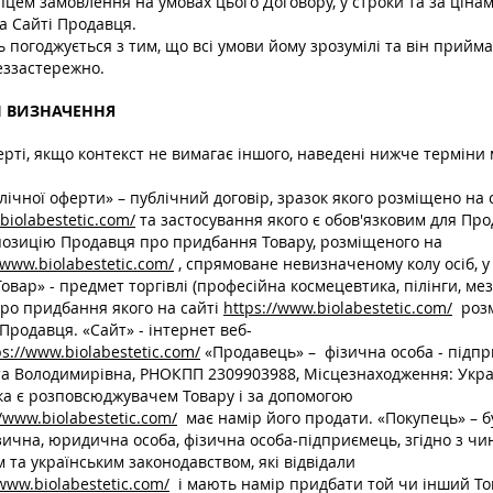
цем замовлення на умовах цього Договору, у строки та за цінам
а Сайті Продавця.
ь погоджується з тим, що всі умови йому зрозумілі та він прийма
еззастережно.
 І ВИЗНАЧЕННЯ
ферті, якщо контекст не вимагає іншого, наведені нижче терміни
лічної оферти» – публічний договір, зразок якого розміщено на 
biolabestetic.com/
та застосування якого є обов'язковим для Пр
позицію Продавця про придбання Товару, розміщеного на
/www.biolabestetic.com/
, спрямоване невизначеному колу осіб, у
овар» - предмет торгівлі (професійна космецевтика, пілінги, мез
про придбання якого на сайті
https://www.biolabestetic.com/
роз
родавця. «Сайт» - інтернет веб-
ps://www.biolabestetic.com/
«Продавець» – фізична особа - підп
та Володимирівна, РНОКПП 2309903988, Місцезнаходження: Украї
яка є розповсюджувачем Товару і за допомогою
//www.biolabestetic.com/
має намір його продати. «Покупець» – б
зична, юридична особа, фізична особа-підприємець, згідно з ч
та українським законодавством, які відвідали
/www.biolabestetic.com/
і мають намір придбати той чи інший Т