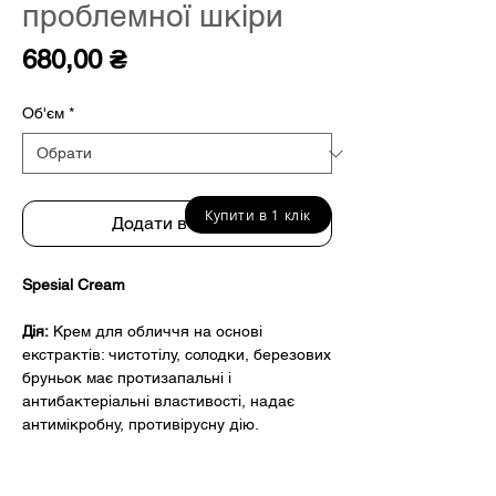
проблемної шкіри
Ціна
680,00 ₴
Об'єм
*
Купити в 1 клік
Додати в кошик
Spesial Cream
Дія:
Крем для обличчя на основі
екстрактів: чистотілу, солодки, березових
бруньок має протизапальні і
антибактеріальні властивості, надає
антимікробну, противірусну дію.
Унікальна формула з високою
концентрацією активних інгредієнтів
допомагає усунути запалення і